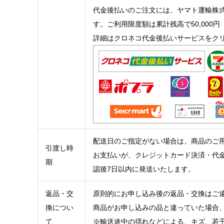
代金後払いのご注文には、ヤマト運輸株
す。ご利用限度額は累計残高で50,00
詳細はクロネコ代金後払いサービスをク
配送日のご指定がない場合は、商品のご
引渡し時
お支払いが、クレジットカード決済・代
期
認後7日以内に発送いたします。
返品・交
原則的にお申し込み後の返品・交換はご
換につい
商品がお申し込みの品と違っていた場合
て
※輸送途中の揺れなどによる、キズ、若