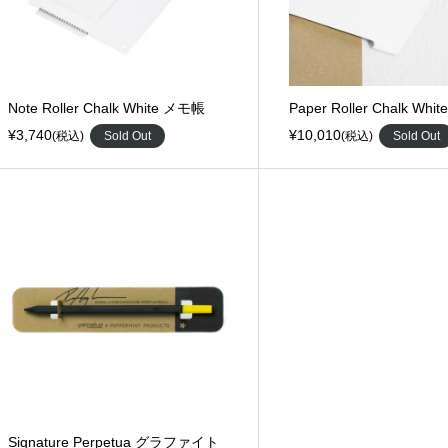
Note Roller Chalk White メモ帳
Paper Roller Chalk White
¥3,740
¥10,010
(税込)
Sold Out
(税込)
Sold Out
Signature Perpetua グラファイト