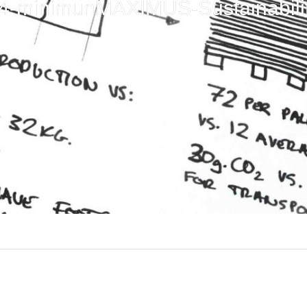
4-minimunMAXIMUS-Sustainabili