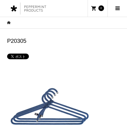
0
P20305