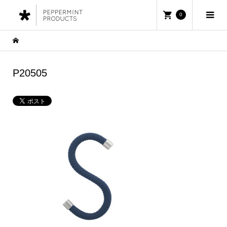
0
P20505