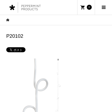
0
P20102