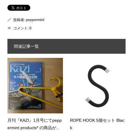
投稿者:
peppermint
コメント:
0
関連記事一覧
月刊『KAZI』1月号にてpepp
ROPE HOOK 5個セット Blac
ermint products* の商品が...
k