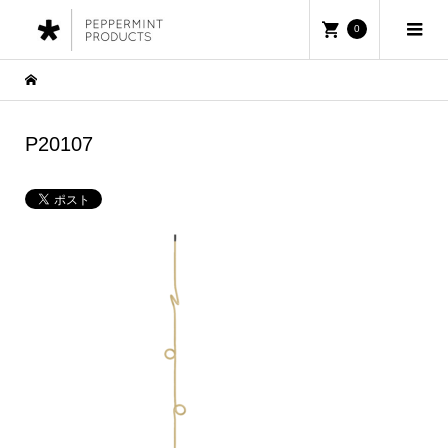
0
P20107