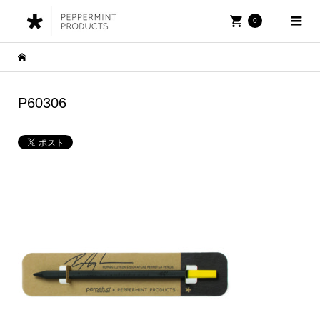
0
P60306