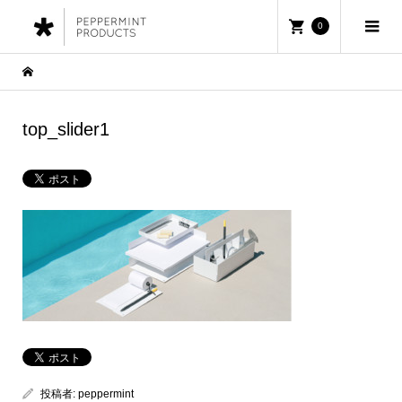
0
top_slider1
投稿者:
peppermint