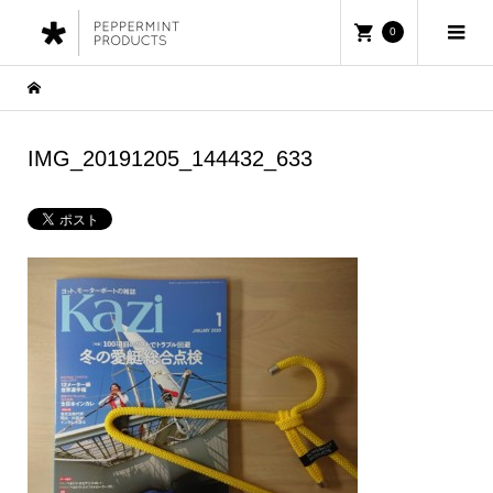
0
IMG_20191205_144432_633