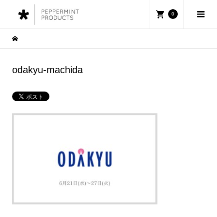
0
odakyu-machida