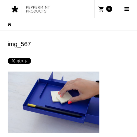
0
img_567