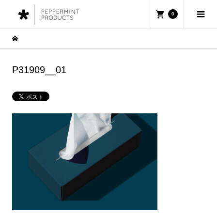
0
P31909__01